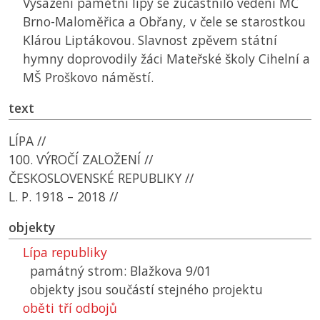
Vysázení pamětní lípy se zúčastnilo vedení
MČ
Brno-Maloměřica a Obřany, v čele se starostkou
Klárou Liptákovou. Slavnost zpěvem státní
hymny doprovodily žáci Mateřské školy Cihelní a
MŠ Proškovo náměstí.
text
LÍPA //
100. VÝROČÍ ZALOŽENÍ //
ČESKOSLOVENSKÉ REPUBLIKY //
L. P. 1918 – 2018 //
objekty
Lípa republiky
památný strom: Blažkova 9/01
objekty jsou součástí stejného projektu
oběti tří odbojů