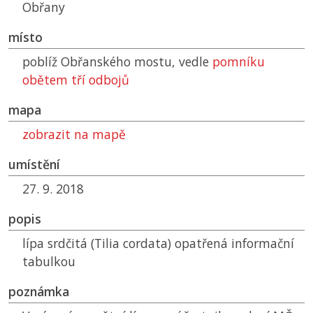
Obřany
místo
poblíž Obřanského mostu, vedle
pomníku
obětem tří odbojů
mapa
zobrazit na mapě
umístění
27. 9. 2018
popis
lípa srdčitá (Tilia cordata) opatřená informační
tabulkou
poznámka