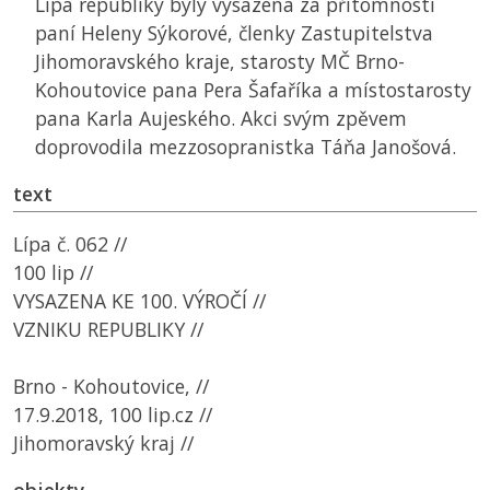
Lípa republiky byly vysázena za přítomnosti
paní Heleny Sýkorové, členky Zastupitelstva
Jihomoravského kraje, starosty MČ Brno-
Kohoutovice pana Pera Šafaříka a místostarosty
pana Karla Aujeského. Akci svým zpěvem
doprovodila mezzosopranistka Táňa Janošová.
text
Lípa č. 062 //
100 lip //
VYSAZENA KE 100. VÝROČÍ //
VZNIKU REPUBLIKY //
Brno - Kohoutovice, //
17.9.2018, 100 lip.cz //
Jihomoravský kraj //