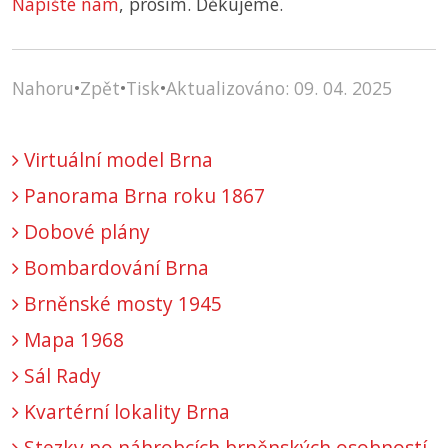
Napište nám
, prosím. Děkujeme.
Nahoru
•
Zpět
•
Tisk
•
Aktualizováno: 09. 04. 2025
Virtuální model Brna
Panorama Brna roku 1867
Dobové plány
Bombardování Brna
Brněnské mosty 1945
Mapa 1968
Sál Rady
Kvartérní lokality Brna
Stezky po náhrobcích brněnských osobností