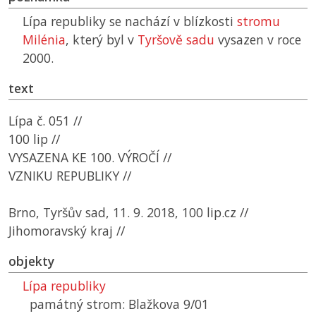
Lípa republiky se nachází v blízkosti
stromu
Milénia
, který byl v
Tyršově sadu
vysazen v roce
2000.
text
Lípa č. 051 //
100 lip //
VYSAZENA KE 100. VÝROČÍ //
VZNIKU REPUBLIKY //
Brno, Tyršův sad, 11. 9. 2018, 100 lip.cz //
Jihomoravský kraj //
objekty
Lípa republiky
památný strom: Blažkova 9/01