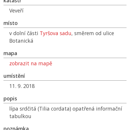
katastr
Veveří
místo
v dolní části
Tyršova sadu
, směrem od ulice
Botanická
mapa
zobrazit na mapě
umístění
11. 9. 2018
popis
lípa srdčitá (Tilia cordata) opatřená informační
tabulkou
poznámka