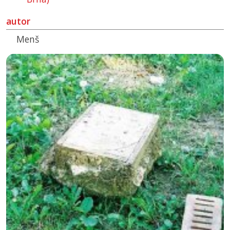
autor
Menš