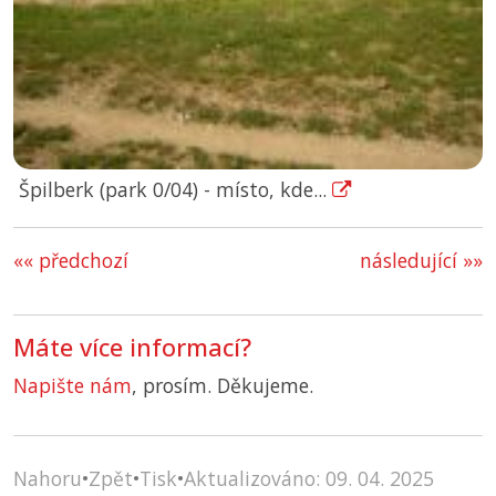
Špilberk (park 0/04) - místo, kde...
«« předchozí
následující »»
Máte více informací?
Napište nám
, prosím. Děkujeme.
Nahoru
•
Zpět
•
Tisk
•
Aktualizováno: 09. 04. 2025