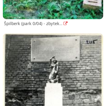
Špilberk (park 0/04) - zbytek...