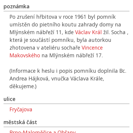
poznámka
Po zrušení hřbitova v roce 1961 byl pomník
umístěn do pietního koutu zahrady domy na
Mlýnském nábřeží 11, kde
Václav Král
žil. Socha ,
která je součástí pomníku, byla autorkou
zhotovena v ateliéru sochaře
Vincence
Makovského
na Mlýnském nábřeží 17.
(Informace k heslu i popis pomníku doplnila Bc.
Andrea Hájková, vnučka Václava Krále,
děkujeme.)
ulice
Fryčajova
městská část
Brno-Maloměřice a Obřany