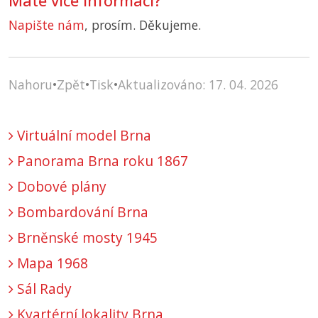
Máte více informací?
Napište nám
, prosím. Děkujeme.
Nahoru
•
Zpět
•
Tisk
•
Aktualizováno: 17. 04. 2026
Virtuální model Brna
Panorama Brna roku 1867
Dobové plány
Bombardování Brna
Brněnské mosty 1945
Mapa 1968
Sál Rady
Kvartérní lokality Brna