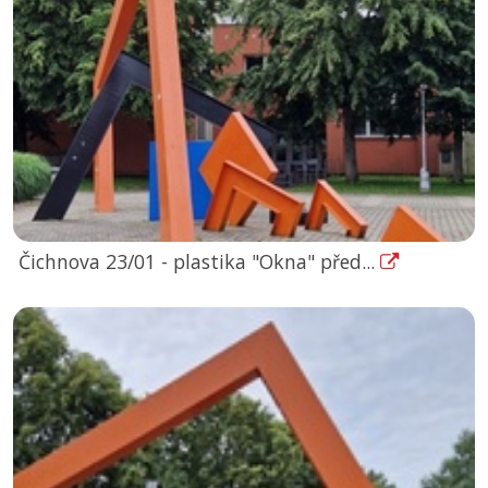
Čichnova 23/01 - plastika "Okna" před...