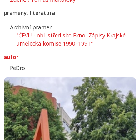
prameny, literatura
Archivní pramen
"ČFVU - obl. středisko Brno, Zápisy Krajské
umělecká komise 1990–1991"
autor
PeDro