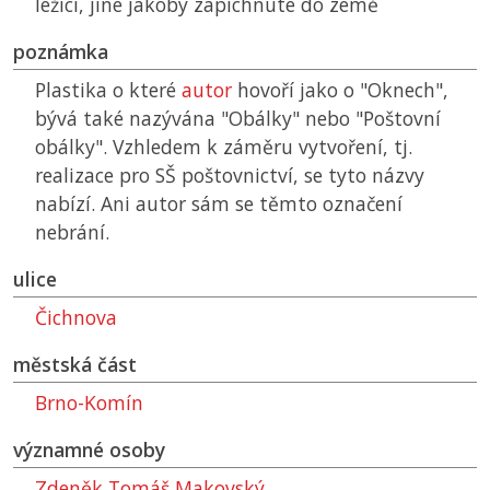
ležící, jiné jakoby zapíchnuté do země
poznámka
Plastika o které
autor
hovoří jako o "Oknech",
bývá také nazývána "Obálky" nebo "Poštovní
obálky". Vzhledem k záměru vytvoření, tj.
realizace pro
SŠ
poštovnictví, se tyto názvy
nabízí. Ani autor sám se těmto označení
nebrání.
ulice
Čichnova
městská část
Brno-Komín
významné osoby
Zdeněk Tomáš Makovský