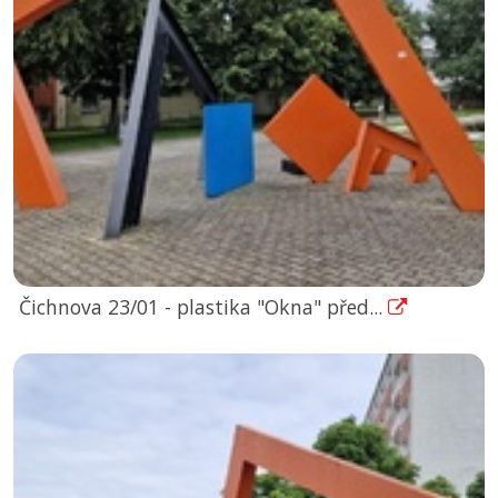
Čichnova 23/01 - plastika "Okna" před...