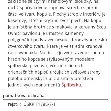
základně se čtyřmi hranolovými sloupky, na
nichž spočívá dvoustupňová střecha s horní
částí ve tvaru kopule. Plochý strop v interiéru je
kasetový, střešní krytinu tvoří plech. Na kopuli
je umístěna hrotnice s makovicí a korouhvičkou.
Uvnitř pavilonu je umístěn kamenný
polygonální podstavec nesoucí bronzovou desku
čtvercového tvaru, která je ve střední kruhové
části vypouklá. Na desce je vyobrazeno schéma
hradního kopce se stylizovaným modelem
špilberské pevnosti, včetně reliéfních
orientačních nápisů určujících světové strany,
polohu brněnských ulic a směry umístění
jednotlivých monumentů
Špilberku
.
památková ochrana
rejst. č. ÚSKP 11788/7-1