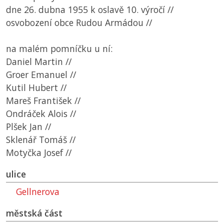
dne 26. dubna 1955 k oslavě 10. výročí //
osvobození obce Rudou Armádou //
na malém pomníčku u ní:
Daniel Martin //
Groer Emanuel //
Kutil Hubert //
Mareš František //
Ondráček Alois //
Plšek Jan //
Sklenář Tomáš //
Motyčka Josef //
ulice
Gellnerova
městská část