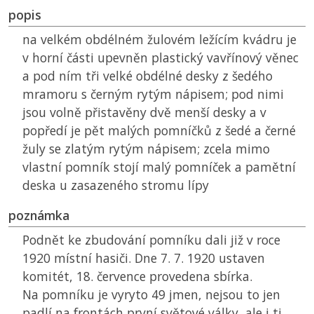
popis
na velkém obdélném žulovém ležícím kvádru je
v horní části upevněn plastický vavřínový věnec
a pod ním tři velké obdélné desky z šedého
mramoru s černým rytým nápisem; pod nimi
jsou volně přistavěny dvě menší desky a v
popředí je pět malých pomníčků z šedé a černé
žuly se zlatým rytým nápisem; zcela mimo
vlastní pomník stojí malý pomníček a pamětní
deska u zasazeného stromu lípy
poznámka
Podnět ke zbudování pomníku dali již v roce
1920 místní hasiči. Dne 7. 7. 1920 ustaven
komitét, 18. července provedena sbírka.
Na pomníku je vyryto 49 jmen, nejsou to jen
padlí na frontách první světové války, ale i ti,