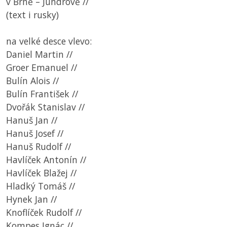
v Brně – Jundrově //
(text i rusky)
na velké desce vlevo:
Daniel Martin //
Groer Emanuel //
Bulín Alois //
Bulín František //
Dvořák Stanislav //
Hanuš Jan //
Hanuš Josef //
Hanuš Rudolf //
Havlíček Antonín //
Havlíček Blažej //
Hladký Tomáš //
Hynek Jan //
Knoflíček Rudolf //
Kompes Ignác //