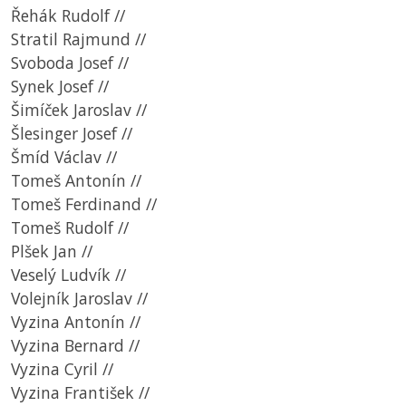
Řehák Rudolf //
Stratil Rajmund //
Svoboda Josef //
Synek Josef //
Šimíček Jaroslav //
Šlesinger Josef //
Šmíd Václav //
Tomeš Antonín //
Tomeš Ferdinand //
Tomeš Rudolf //
Plšek Jan //
Veselý Ludvík //
Volejník Jaroslav //
Vyzina Antonín //
Vyzina Bernard //
Vyzina Cyril //
Vyzina František //