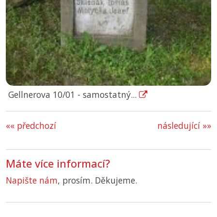
Gellnerova 10/01 - samostatný...
«« předchozí
následující »»
Máte více informací?
Napište nám
, prosím. Děkujeme.