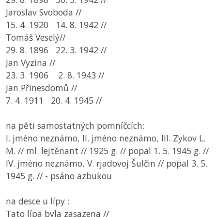
Jaroslav Svoboda //
15. 4. 1920 14. 8. 1942 //
Tomáš Veselý//
29. 8. 1896 22. 3. 1942 //
Jan Vyzina //
23. 3. 1906 2. 8. 1943 //
Jan Přinesdomů //
7. 4. 1911 20. 4. 1945 //
na pěti samostatných pomníčcích:
I. jméno neznámo, II. jméno neznámo, III. Zykov L.
M. // ml. lejtěnant // 1925 g. // popal 1. 5. 1945 g. //
IV. jméno neznámo, V. rjadovoj Šulčin // popal 3. 5.
1945 g. // - psáno azbukou
na desce u lípy :
Tato lípa byla zasazena //