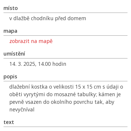
místo
v dlažbě chodníku před domem
mapa
zobrazit na mapě
umístění
14. 3. 2025, 14.00 hodin
popis
dlažební kostka o velikosti 15 x 15 cm s údaji o
oběti vyrytými do mosazné tabulky; kámen je
pevně vsazen do okolního povrchu tak, aby
nevyčníval
text