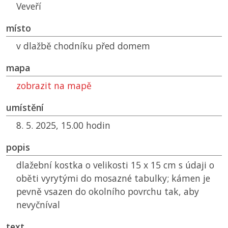
Veveří
místo
v dlažbě chodníku před domem
mapa
zobrazit na mapě
umístění
8. 5. 2025, 15.00 hodin
popis
dlažební kostka o velikosti 15 x 15 cm s údaji o
oběti vyrytými do mosazné tabulky; kámen je
pevně vsazen do okolního povrchu tak, aby
nevyčníval
text