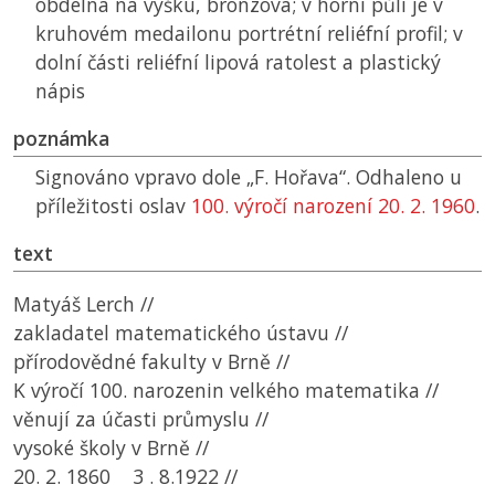
obdélná na výšku, bronzová; v horní půli je v
kruhovém medailonu portrétní reliéfní profil; v
dolní části reliéfní lipová ratolest a plastický
nápis
poznámka
Signováno vpravo dole „F. Hořava“. Odhaleno u
příležitosti oslav
100. výročí narození 20. 2. 1960
.
text
Matyáš Lerch //
zakladatel matematického ústavu //
přírodovědné fakulty v Brně //
K výročí 100. narozenin velkého matematika //
věnují za účasti průmyslu //
vysoké školy v Brně //
20. 2. 1860 3 . 8.1922 //