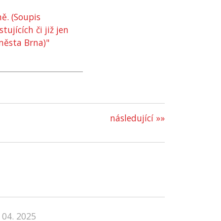
ě. (Soupis
jících či již jen
ěsta Brna)"
následující »»
 04. 2025