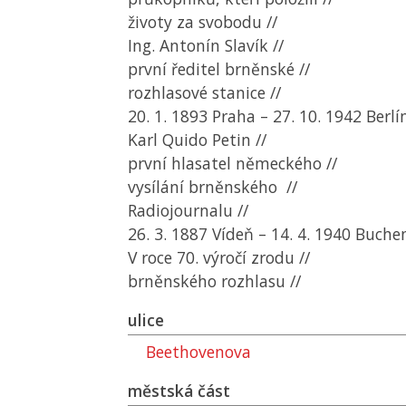
životy za svobodu //
Ing. Antonín Slavík //
první ředitel brněnské //
rozhlasové stanice //
20. 1. 1893 Praha – 27. 10. 1942 Berlí
Karl Quido Petin //
první hlasatel německého //
vysílání brněnského //
Radiojournalu //
26. 3. 1887 Vídeň – 14. 4. 1940 Buche
V roce 70. výročí zrodu //
brněnského rozhlasu //
ulice
Beethovenova
městská část