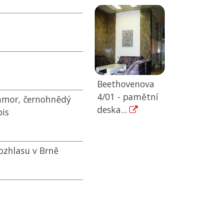
Beethovenova
4/01 - pamětní
ramor, černohnědý
deska...
pis
rozhlasu v Brně