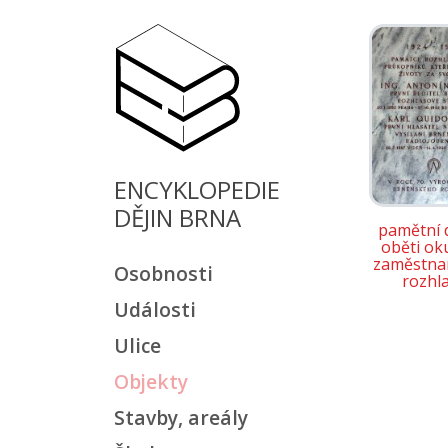
ENCYKLOPEDIE
DĚJIN BRNA
pamětní 
oběti ok
zaměstnan
Osobnosti
rozhl
Události
Ulice
Objekty
Stavby, areály