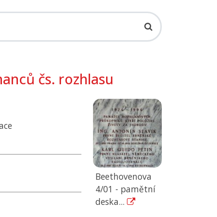
anců čs. rozhlasu
ace
Beethovenova
4/01 - pamětní
deska...