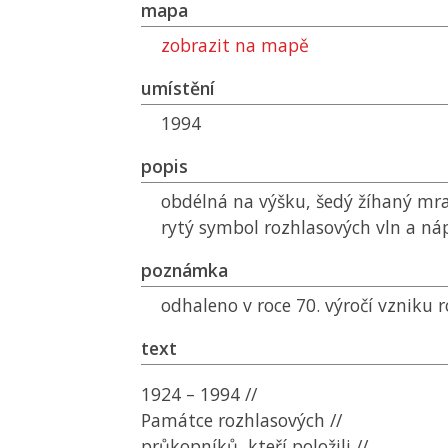
mapa
zobrazit na mapě
umístění
1994
popis
obdélná na výšku, šedý žíhaný m
rytý symbol rozhlasových vln a ná
poznámka
odhaleno v roce 70. výročí vzniku 
text
1924 – 1994 //
Památce rozhlasových //
průkopníků, kteří položili //