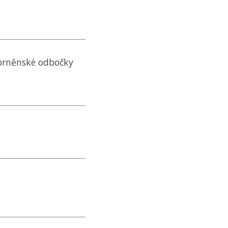
í brněnské odbočky