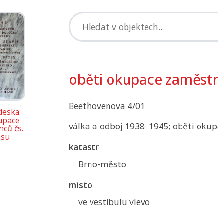
oběti okupace zaměstn
Beethovenova 4/01
deska:
upace
válka a odboj 1938–1945; oběti okup
ců čs.
asu
katastr
Brno-město
místo
ve vestibulu vlevo