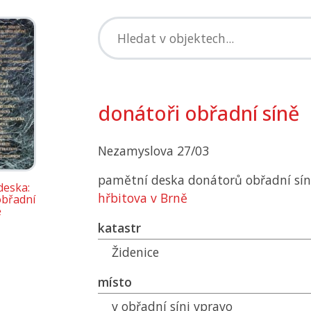
donátoři obřadní síně
Nezamyslova 27/03
pamětní deska donátorů obřadní sí
deska:
hřbitova v Brně
obřadní
ě
katastr
Židenice
místo
v obřadní síni vpravo