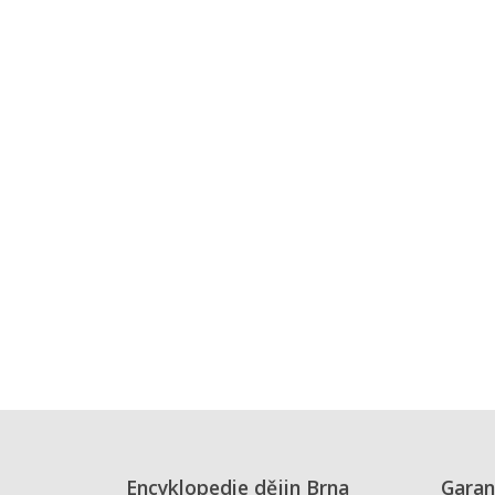
Encyklopedie dějin Brna
Garan