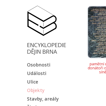
ENCYKLOPEDIE
DĚJIN BRNA
pamětní 
Osobnosti
donátoři 
sín
Události
Ulice
Objekty
Stavby, areály