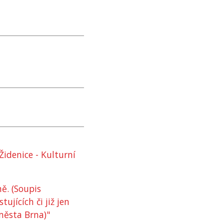
idenice - Kulturní
ě. (Soupis
jících či již jen
ěsta Brna)"