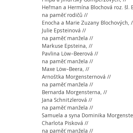
Heřman a Hermína Blochová roz. šl. E
na paměť rodičů //
Enocha a Marie Zuzany Blochových, /
Julie Epsteinová //
na paměť manžela //
Markuse Epsteina, //
Pavlina Löw–Beerová //
na paměť manžela //
Maxe Löw–Beera, //
Arnoštka Morgensternová //
na paměť manžela //
Bernarda Morgensterna, //
Jana Schnitzlerová //
na paměť manžela //
Samuela a syna Dominika Morgenster
Charlota Pisková //
na paměť manžela //