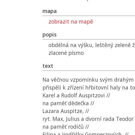
mapa
zobrazit na mapě
popis
obdélná na výšku, leštěný zeleně 
zlacené písmo
text
Na věčnou vzpomínku svým drahým 
přispěli k zřízení hřbitovní haly na t
Karel a Rudolf Auspitzovi //
na paměť dědečka //
Lazara Auspitze, //
ryt. Max, Julius a dvorní rada Teodor
na paměť rodičů //
Filipa a Jindřišky Gomperzových, //