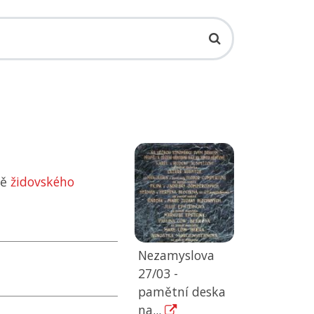
ně
židovského
Nezamyslova
27/03 -
pamětní deska
na...