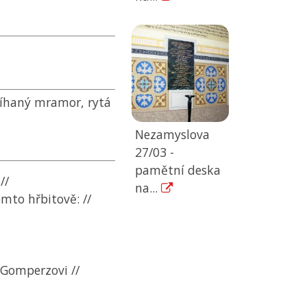
žíhaný mramor, rytá
Nezamyslova
27/03 -
pamětní deska
//
na...
omto hřbitově: //
 Gomperzovi //