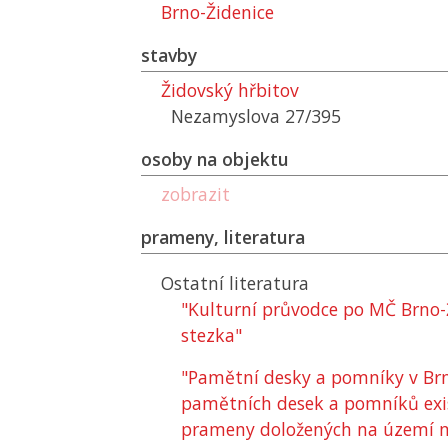
Brno-Židenice
stavby
Židovský hřbitov
Nezamyslova 27/395
osoby na objektu
zobrazit
prameny, literatura
Ostatní literatura
"Kulturní průvodce po MČ Brno-Ž
stezka"
"Pamětní desky a pomníky v Brn
pamětních desek a pomníků existu
prameny doložených na území m