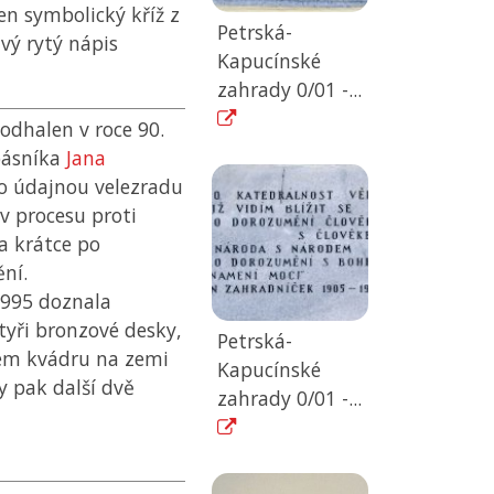
n symbolický kříž z
Petrská-
vý rytý nápis
Kapucínské
zahrady 0/01 -...
odhalen v roce 90.
 básníka
Jana
ro údajnou velezradu
v procesu proti
a krátce po
ní.
995 doznala
yři bronzové desky,
Petrská-
ém kvádru na zemi
Kapucínské
y pak další dvě
zahrady 0/01 -...