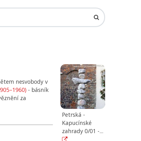
ětem nesvobody v
1905–1960)
- básník
věznění za
Petrská -
Kapucínské
zahrady 0/01 -...