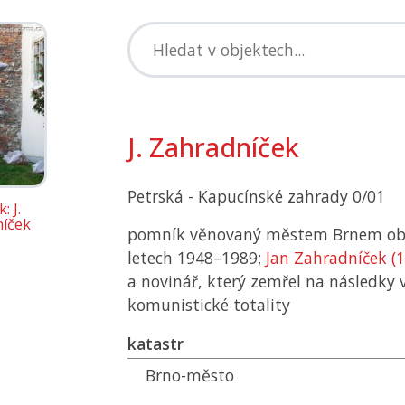
J. Zahradníček
Petrská - Kapucínské zahrady 0/01
: J.
íček
pomník věnovaný městem Brnem ob
letech 1948–1989;
Jan Zahradníček (
a novinář, který zemřel na následky 
komunistické totality
katastr
Brno-město