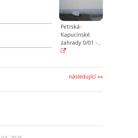
Petrská-
Kapucínské
zahrady 0/01 -...
následující »»
 04. 2025