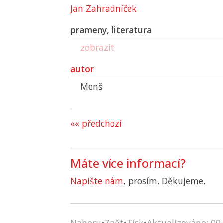
Jan Zahradníček
prameny, literatura
zobrazit
autor
Menš
«« předchozí
Máte více informací?
Napište nám
, prosím. Děkujeme.
Nahoru
•
Zpět
•
Tisk
•
Aktualizováno: 09.