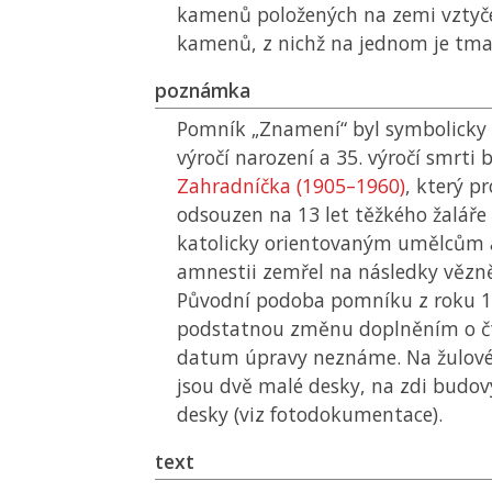
kamenů položených na zemi vztyče
kamenů, z nichž na jednom je tma
poznámka
Pomník „Znamení“ byl symbolicky 
výročí narození a 35. výročí smrti
Zahradníčka (1905–1960)
, který p
odsouzen na 13 let těžkého žaláře 
katolicky orientovaným umělcům 
amnestii zemřel na následky vězně
Původní podoba pomníku z roku 1
podstatnou změnu doplněním o čt
datum úpravy neznáme. Na žulov
jsou dvě malé desky, na zdi budov
desky (viz fotodokumentace).
text