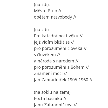
(na zdi):
Město Brno //
obětem nesvobody //
(na zdi):
Pro katedrálnost věku //
jejž vidím blížit se //
pro porozumění člověka //
s člověkem //
a národa s národem //
pro porozumění s Bohem //
Znamení moci //
Jan Zahradníček 1905-1960 //
(na soklu na zemi):
Pocta básníku //
Janu Zahradníčkovi //