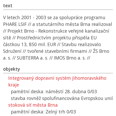
text
V letech 2001 - 2003 se za spolupráce programu
PHARE LSIF // a statutárního města Brna realizoval
// Projekt Brno - Rekonstrukce veřejné kanalizační
sítě // Prostřednictvím projektu přispěla EU
částkou 13, 850 mil. EUR // Stavbu realizovalo
Sdružení // tvořené stavebními firmami // ŽS Brno
a. s. // SUBTERRA a. s. // IMOS Brno a. s. //
objekty
Integrovaný dopravní systém Jihomoravského
kraje
pamětní deska: náměstí 28. dubna 0/03
stavba rovněž spolufinancována Evropskou unií
stoková síť města Brna
pamětní deska: Zelný trh 0/03