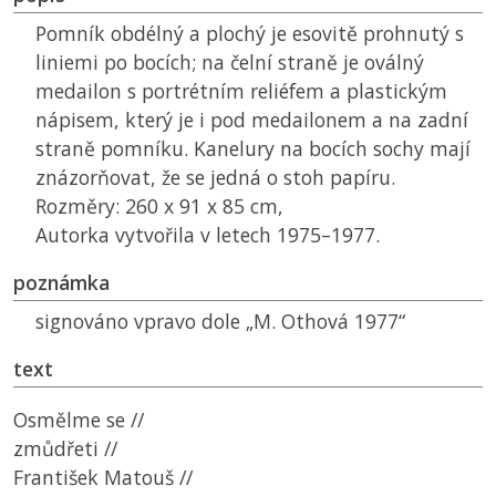
Pomník obdélný a plochý je esovitě prohnutý s
liniemi po bocích; na čelní straně je oválný
medailon s portrétním reliéfem a plastickým
nápisem, který je i pod medailonem a na zadní
straně pomníku. Kanelury na bocích sochy mají
znázorňovat, že se jedná o stoh papíru.
Rozměry: 260 x 91 x 85 cm,
Autorka vytvořila v letech 1975–1977.
poznámka
signováno vpravo dole „M. Othová 1977“
text
Osmělme se //
zmůdřeti //
František Matouš //