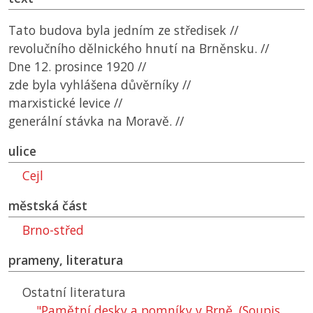
Tato budova byla jedním ze středisek //
revolučního dělnického hnutí na Brněnsku. //
Dne 12. prosince 1920 //
zde byla vyhlášena důvěrníky //
marxistické levice //
generální stávka na Moravě. //
ulice
Cejl
městská část
Brno-střed
prameny, literatura
Ostatní literatura
"Pamětní desky a pomníky v Brně. (Soupis