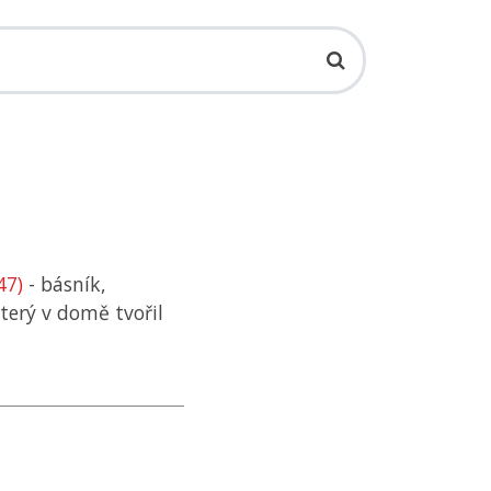
47)
- básník,
terý v domě tvořil