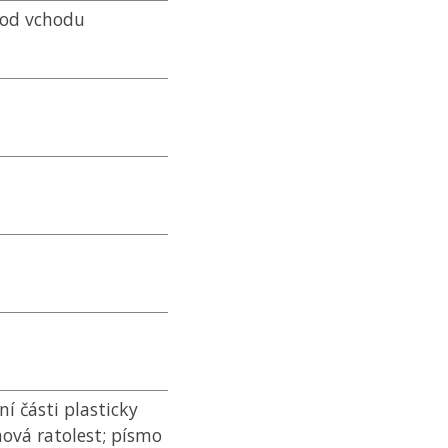
 od vchodu
í části plasticky
nová ratolest; písmo