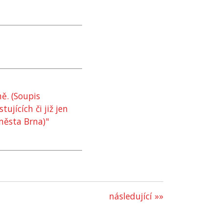
ě. (Soupis
jících či již jen
ěsta Brna)"
následující »»