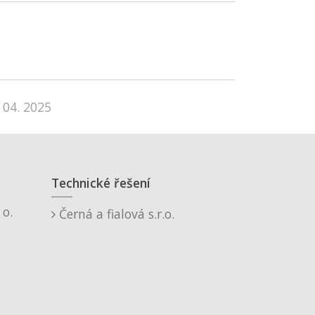
 04. 2025
Technické řešení
o.
Černá a fialová s.r.o.