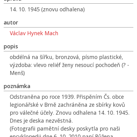
14. 10. 1945 (znovu odhalena)
autor
Václav Hynek Mach
popis
obdélná na šířku, bronzová, písmo plastické,
výzdoba: vlevo reliéf ženy nesoucí pochodeň (? -
Menš)
poznámka
Odstraněna po roce 1939. Přispěním Čs. obce
legionářské v Brně zachráněna ze sbírky kovů
pro válečné účely. Znovu odhalena 14. 10. 1945.
Dnes je deska nezvěstná.
(Fotografii pamětní desky poskytla pro naši
encyklopedii dne 6. 10. 2010 paní Růžena