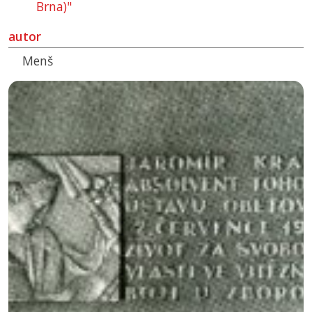
Brna)"
autor
Menš