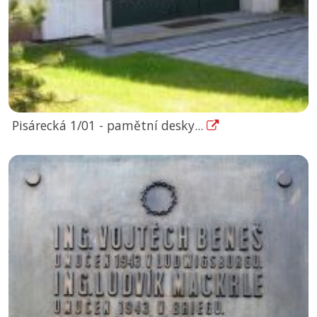
Pisárecká 1/01 - pamětní desky...