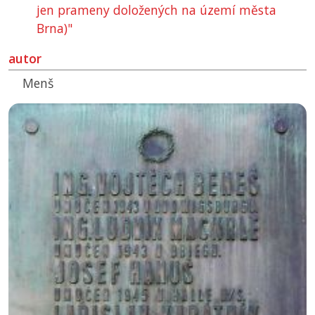
jen prameny doložených na území města
Brna)"
autor
Menš