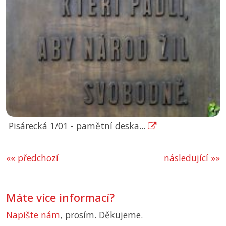
Pisárecká 1/01 - pamětní deska...
«« předchozí
následující »»
Máte více informací?
Napište nám
, prosím. Děkujeme.