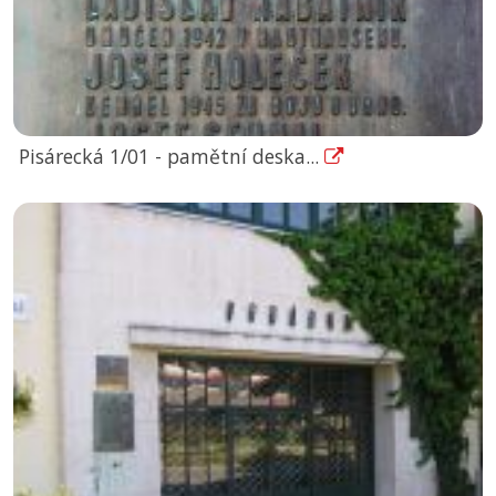
Pisárecká 1/01 - pamětní deska...