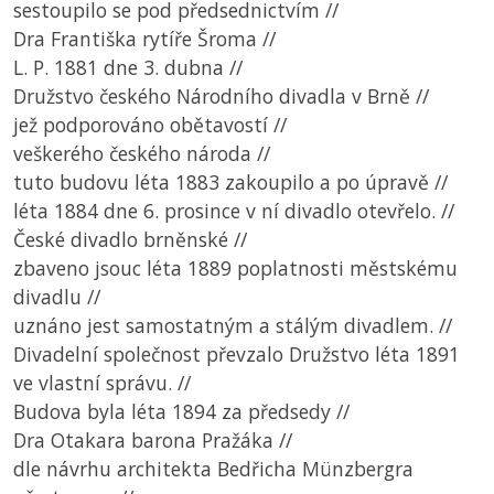
sestoupilo se pod předsednictvím //
Dra Františka rytíře Šroma //
L. P. 1881 dne 3. dubna //
Družstvo českého Národního divadla v Brně //
jež podporováno obětavostí //
veškerého českého národa //
tuto budovu léta 1883 zakoupilo a po úpravě //
léta 1884 dne 6. prosince v ní divadlo otevřelo. //
České divadlo brněnské //
zbaveno jsouc léta 1889 poplatnosti městskému
divadlu //
uznáno jest samostatným a stálým divadlem. //
Divadelní společnost převzalo Družstvo léta 1891
ve vlastní správu. //
Budova byla léta 1894 za předsedy //
Dra Otakara barona Pražáka //
dle návrhu architekta Bedřicha Münzbergra