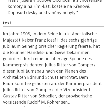
Frant. Josefa v budově Obchodní a živnostenské
komory a na řím.-kat. kostele na Křenové.
Doposud desky odstraněny nebyly.“
text
Im Jahre 1908, in dem Seine k. u k. Apostolische
Majestät Kaiser Franz Josef I. das sechzigjährige
Jubiläum Seiner glorreicher Regierung feierte, hat
die Brünner Handels- und Gewerbekammer,
gefördert durch eine hochherzige Spende des
Kammerpräsidenten Julius Ritter von Gomperz,
diesen Jubiläumsbau nach den Plänen des
Architekten Edmund Schutt errichtet. Dem
Baumkomitee gehörten an: der Kammerpräsident
Julius Ritter von Gomperz, der Vizepräsident
Gustav Ritter von Schoeller, der provisorische
Vorsitzende Rudolf M. Rohrer sen.,