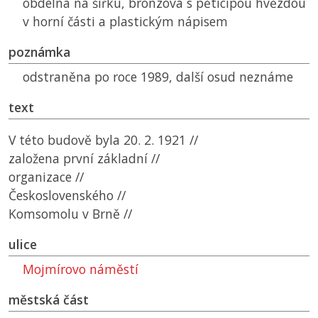
obdélná na šířku, bronzová s pěticípou hvězdou
v horní části a plastickým nápisem
poznámka
odstraněna po roce 1989, další osud neznáme
text
V této budově byla 20. 2. 1921 //
založena první základní //
organizace //
Československého //
Komsomolu v Brně //
ulice
Mojmírovo náměstí
městská část