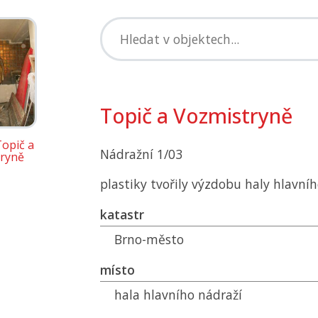
Topič a Vozmistryně
Topič a
Nádražní 1/03
ryně
plastiky tvořily výzdobu haly hlavní
katastr
Brno-město
místo
hala hlavního nádraží