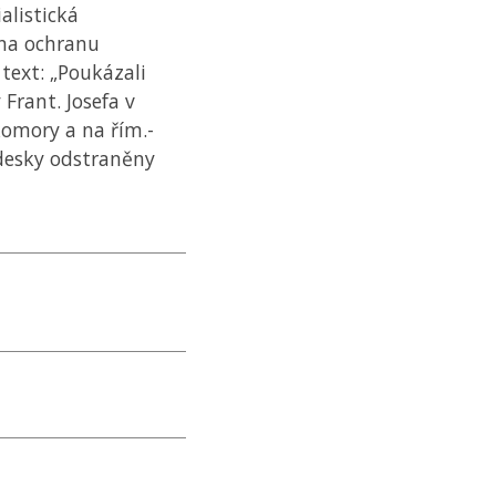
alistická
na ochranu
 text: „Poukázali
Frant. Josefa v
omory a na řím.-
 desky odstraněny