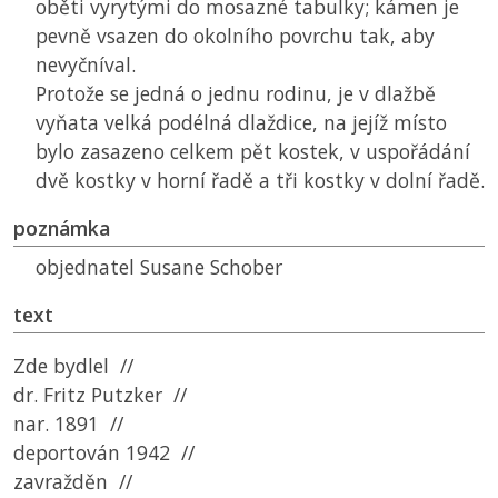
oběti vyrytými do mosazné tabulky; kámen je
pevně vsazen do okolního povrchu tak, aby
nevyčníval.
Protože se jedná o jednu rodinu, je v dlažbě
vyňata velká podélná dlaždice, na jejíž místo
bylo zasazeno celkem pět kostek, v uspořádání
dvě kostky v horní řadě a tři kostky v dolní řadě.
poznámka
objednatel Susane Schober
text
Zde bydlel //
dr. Fritz Putzker //
nar. 1891 //
deportován 1942 //
zavražděn //