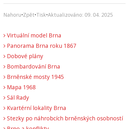
Nahoru
•
Zpět
•
Tisk
•
Aktualizováno: 09. 04. 2025
Virtuální model Brna
Panorama Brna roku 1867
Dobové plány
Bombardování Brna
Brněnské mosty 1945
Mapa 1968
Sál Rady
Kvartérní lokality Brna
Stezky po náhrobcích brněnských osobností
Brno a konflikty