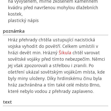
na vyvýšeném, mírně zkoseném kamenném
kvádru před navršenou mohylou dlažebních
kostek,
plastický nápis
poznámka
Hráz přehrady chtěla ustupující nacistická
vojska vyhodit do povětří. Celkem umístili v
hrázi devět min. Hrázný
Šikula
chtěl varovat
sovětské vojáky před tímto nebezpečím. Němci
jej však zpozorovali a střelbou i zranili. Po
ošetření ukázal sovětským vojákům místa, kde
byly miny uloženy. Díky hrdinskému činu byla
hráz zachráněna a tím také celé město Brno,
které nebylo vodou z přehrady zaplaveno.
text