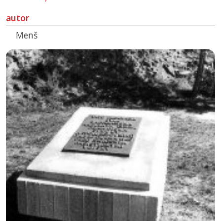
autor
Menš