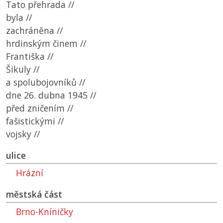
Tato přehrada //
byla //
zachráněna //
hrdinským činem //
Františka //
Šikuly //
a spolubojovníků //
dne 26. dubna 1945 //
před zničením //
fašistickými //
vojsky //
ulice
Hrázní
městská část
Brno-Kníničky