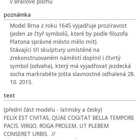
v Brailově písmu
poznámka
Model Brna z roku 1645 vyjadřuje prozíravost
(jeden ze čtyř symbolů, které by podle filozofa
Platona správné město mělo mít).
Stávající tři skulptury umístěné na
zrekonstruovaném náměstí doplnil i čtvrtý
symbol (odvaha), který má vyjadřovat jezdecká
socha markraběte Jošta slavnostně odhalená 28.
10. 2015.
text
(přední část modelu - latinsky a česky)
FELIX EST CIVITAS, QUAE COGITAT BELLA TEMPORE
PACIS. VIRGO, ROGA PROLEM, UT PLEBEM
CONSERET URBIS. //