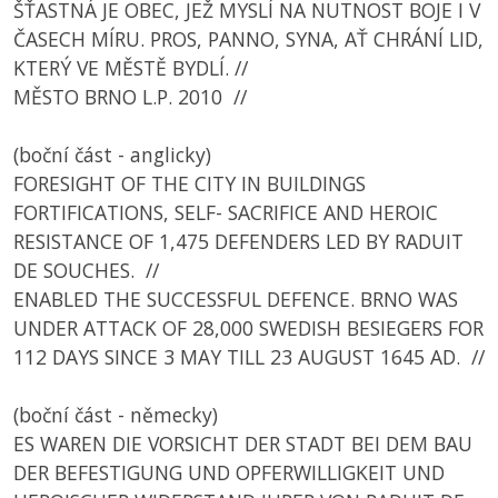
ŠŤASTNÁ JE OBEC, JEŽ MYSLÍ NA NUTNOST BOJE I V
ČASECH MÍRU. PROS, PANNO, SYNA, AŤ CHRÁNÍ LID,
KTERÝ VE MĚSTĚ BYDLÍ. //
MĚSTO BRNO L.P. 2010 //
(boční část - anglicky)
FORESIGHT OF THE CITY IN BUILDINGS
FORTIFICATIONS, SELF- SACRIFICE AND HEROIC
RESISTANCE OF 1,475 DEFENDERS LED BY RADUIT
DE SOUCHES. //
ENABLED THE SUCCESSFUL DEFENCE. BRNO WAS
UNDER ATTACK OF 28,000 SWEDISH BESIEGERS FOR
112 DAYS SINCE 3 MAY TILL 23 AUGUST 1645 AD. //
(boční část - německy)
ES WAREN DIE VORSICHT DER STADT BEI DEM BAU
DER BEFESTIGUNG UND OPFERWILLIGKEIT UND