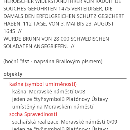
HEROISCHER WIDERSTAND IHRER VON RADUIT DE
SOUCHES GEFÜHRTEN 1475 VERTEIDIGER, DIE
DAMALS DEN ERFOLGREICHEN SCHUTZ GESICHERT
HABEN. 112 TAGE, VON 3. MAI BIS 23. AUGUST
1645 //
WURDE BRÜNN VON 28 000 SCHWEDISCHEN
SOLADATEN ANGEGRIFFEN. //
(boční část - napsána Brailovým písmem)
objekty
kašna (symbol umírněnosti)
kašna: Moravské náměstí 0/08
jeden ze čtyř symbolů Platónovy Ústavy
umístěný na Moravském náměstí
socha Spravedlnosti
sochařská realizace: Moravské náměstí 0/09
jeden ze čtyř symbolů Platónovy Ústavy