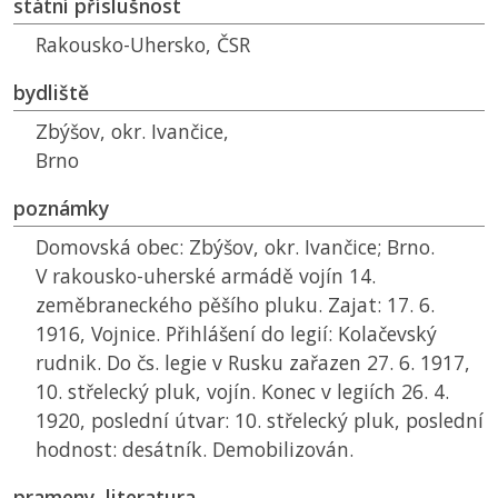
státní příslušnost
Rakousko-Uhersko,
ČSR
bydliště
Zbýšov, okr. Ivančice,
Brno
poznámky
Domovská obec: Zbýšov, okr. Ivančice; Brno.
V rakousko-uherské armádě vojín 14.
zeměbraneckého pěšího pluku. Zajat: 17. 6.
1916, Vojnice. Přihlášení do legií: Kolačevský
rudnik. Do čs. legie v Rusku zařazen 27. 6. 1917,
10. střelecký pluk, vojín. Konec v legiích 26. 4.
1920, poslední útvar: 10. střelecký pluk, poslední
hodnost: desátník. Demobilizován.
prameny, literatura