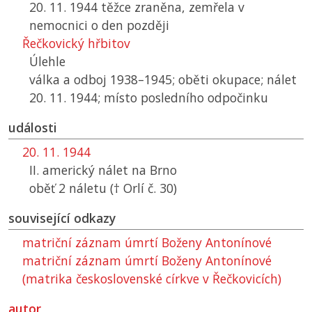
20. 11. 1944 těžce zraněna, zemřela v
nemocnici o den později
Řečkovický hřbitov
Úlehle
válka a odboj 1938–1945; oběti okupace; nálet
20. 11. 1944; místo posledního odpočinku
události
20. 11. 1944
II. americký nálet na Brno
oběť 2 náletu († Orlí č. 30)
související odkazy
matriční záznam úmrtí Boženy Antonínové
matriční záznam úmrtí Boženy Antonínové
(matrika československé církve v Řečkovicích)
autor