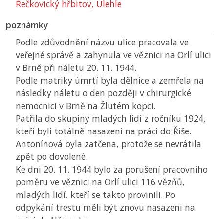
Řečkovický hřbitov, Úlehle
poznámky
Podle zdůvodnění názvu ulice pracovala ve
veřejné správě a zahynula ve věznici na Orlí ulici
v Brně při náletu 20. 11. 1944.
Podle matriky úmrtí byla dělnice a zemřela na
následky náletu o den později v chirurgické
nemocnici v Brně na Žlutém kopci.
Patřila do skupiny mladých lidí z ročníku 1924,
kteří byli totálně nasazeni na práci do Říše.
Antonínová byla zatčena, protože se nevrátila
zpět po dovolené.
Ke dni 20. 11. 1944 bylo za porušení pracovního
poměru ve věznici na Orlí ulici 116 vězňů,
mladých lidí, kteří se takto provinili. Po
odpykání trestu měli být znovu nasazeni na