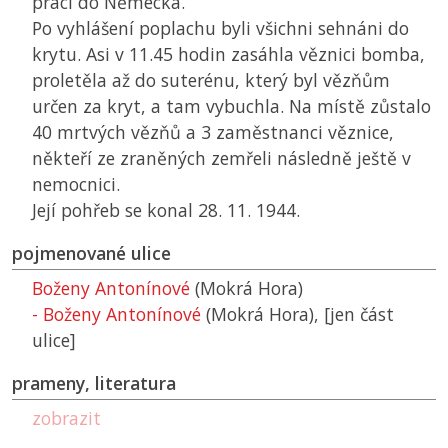
práci do Německa.
Po vyhlášení poplachu byli všichni sehnáni do
krytu. Asi v 11.45 hodin zasáhla věznici bomba,
proletěla až do suterénu, který byl vězňům
určen za kryt, a tam vybuchla. Na místě zůstalo
40 mrtvých vězňů a 3 zaměstnanci věznice,
někteří ze zraněných zemřeli následně ještě v
nemocnici.
Její pohřeb se konal 28. 11. 1944.
pojmenované ulice
Boženy Antonínové
(Mokrá Hora)
- Boženy Antonínové
(Mokrá Hora),
[jen část
ulice]
prameny, literatura
zobrazit