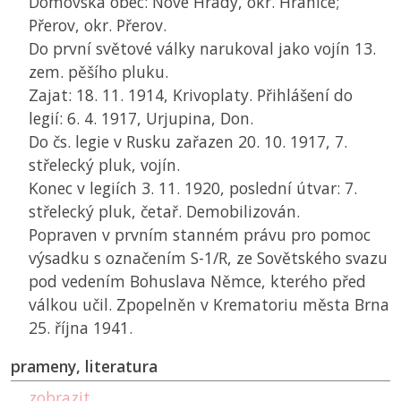
Domovská obec: Nové Hrady, okr. Hranice;
Přerov, okr. Přerov.
Do první světové války narukoval jako vojín 13.
zem. pěšího pluku.
Zajat: 18. 11. 1914, Krivoplaty. Přihlášení do
legií: 6. 4. 1917, Urjupina, Don.
Do čs. legie v Rusku zařazen 20. 10. 1917, 7.
střelecký pluk, vojín.
Konec v legiích 3. 11. 1920, poslední útvar: 7.
střelecký pluk, četař. Demobilizován.
Popraven v prvním stanném právu pro pomoc
výsadku s označením S-1/R, ze Sovětského svazu
pod vedením Bohuslava Němce, kterého před
válkou učil. Zpopelněn v Krematoriu města Brna
25. října 1941.
prameny, literatura
zobrazit