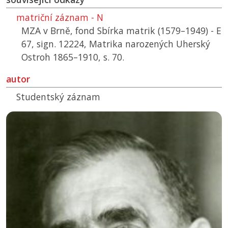
matriční záznam - N
MZA v Brně, fond Sbírka matrik (1579–1949) - E
67, sign. 12224, Matrika narozených Uherský
Ostroh 1865–1910, s. 70.
autor
Studentský záznam