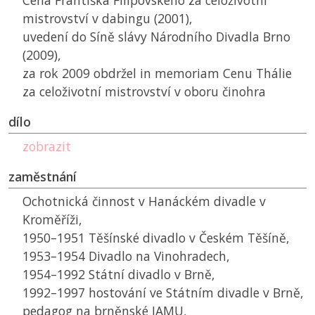
Cena Františka Filipovského za celoživotní
mistrovství v dabingu (2001),
uvedení do Síně slávy Národního Divadla Brno
(2009),
za rok 2009 obdržel in memoriam Cenu Thálie
za celoživotní mistrovství v oboru činohra
dílo
zobrazit
zaměstnání
Ochotnická činnost v Hanáckém divadle v
Kroměříži,
1950–1951 Těšínské divadlo v Českém Těšíně,
1953–1954 Divadlo na Vinohradech,
1954–1992 Státní divadlo v Brně,
1992–1997 hostování ve Státním divadle v Brně,
pedagog na brněnské
JAMU
,