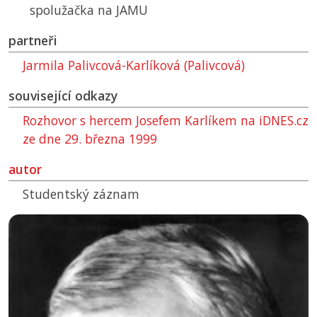
spolužačka na JAMU
partneři
Jarmila Palivcová-Karlíková (Palivcová)
související odkazy
Rozhovor s hercem Josefem Karlíkem na iDNES.cz
ze dne 29. března 1999
autor
Studentský záznam