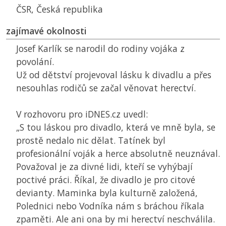
ČSR
, Česká republika
zajímavé okolnosti
Josef Karlík se narodil do rodiny vojáka z
povolání.
Už od dětství projevoval lásku k divadlu a přes
nesouhlas rodičů se začal věnovat herectví.
V rozhovoru pro iDNES.cz uvedl:
„S tou láskou pro divadlo, která ve mně byla, se
prostě nedalo nic dělat. Tatínek byl
profesionální voják a herce absolutně neuznával.
Považoval je za divné lidi, kteří se vyhýbají
poctivé práci. Říkal, že divadlo je pro citové
devianty. Maminka byla kulturně založená,
Polednici nebo Vodníka nám s bráchou říkala
zpaměti. Ale ani ona by mi herectví neschválila.