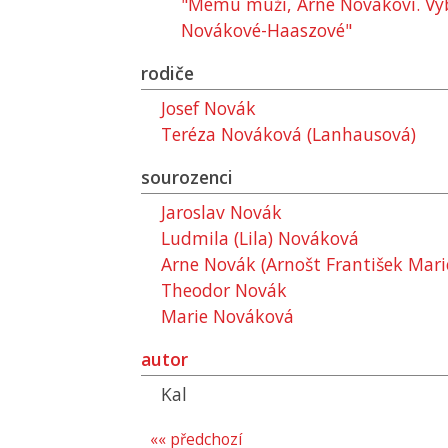
"Mému muži, Arne Novákovi. Výbě
Novákové-Haaszové"
rodiče
Josef Novák
Teréza Nováková (Lanhausová)
sourozenci
Jaroslav Novák
Ludmila (Lila) Nováková
Arne Novák (Arnošt František Mari
Theodor Novák
Marie Nováková
autor
Kal
«« předchozí