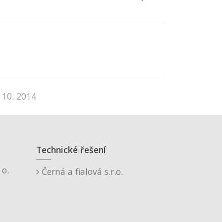
 10. 2014
Technické řešení
o.
Černá a fialová s.r.o.