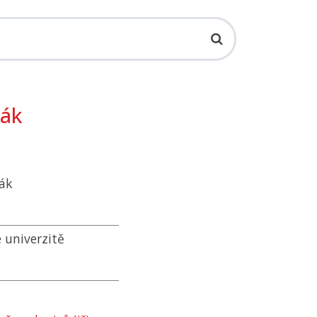
vák
vák
 univerzitě