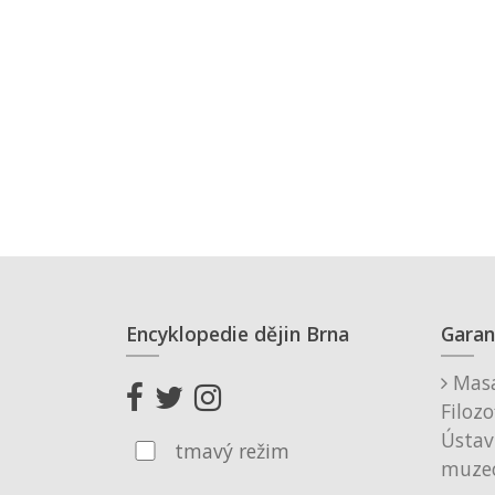
Encyklopedie dějin Brna
Garan
Masa
Filozo
Ústav
tmavý režim
muzeo