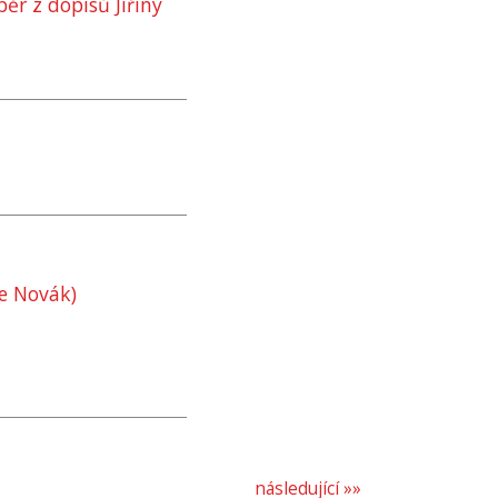
r z dopisů Jiřiny
e Novák)
následující »»