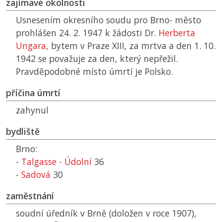
zajímavé okolnosti
Usnesením okresního soudu pro Brno- město
prohlášen 24. 2. 1947 k žádosti Dr.
Herberta
Ungara
, bytem v Praze XIII, za mrtva a den 1. 10.
1942 se považuje za den, který nepřežil.
Pravděpodobné místo úmrtí je Polsko.
příčina úmrtí
zahynul
bydliště
Brno:
-
Talgasse - Údolní
36
-
Sadová
30
zaměstnání
soudní úředník v Brně (doložen v roce 1907),