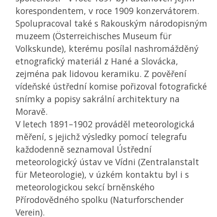
korespondentem, v roce 1909 konzervátorem.
Spolupracoval také s Rakouským národopisným
muzeem (Österreichisches Museum für
Volkskunde), kterému posílal nashromážděný
etnografický materiál z Hané a Slovácka,
zejména pak lidovou keramiku. Z pověření
vídeňské ústřední komise pořizoval fotografické
snímky a popisy sakrální architektury na
Moravě.
V letech 1891–1902 prováděl meteorologická
měření, s jejichž výsledky pomocí telegrafu
každodenně seznamoval Ústřední
meteorologický ústav ve Vídni (Zentralanstalt
für Meteorologie), v úzkém kontaktu byl i s
meteorologickou sekcí brněnského
Přírodovědného spolku (Naturforschender
Verein).