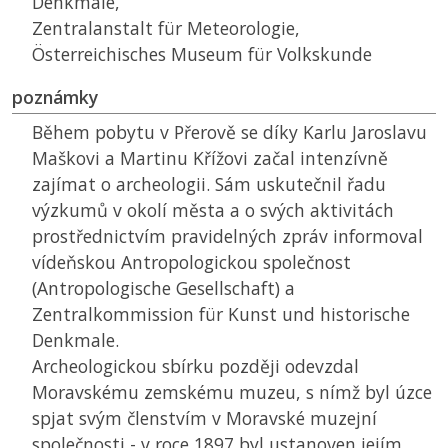
Denkmale,
Zentralanstalt für Meteorologie,
Österreichisches Museum für Volkskunde
poznámky
Během pobytu v Přerově se díky Karlu Jaroslavu
Maškovi a Martinu Křížovi začal intenzívně
zajímat o archeologii. Sám uskutečnil řadu
výzkumů v okolí města a o svých aktivitách
prostřednictvím pravidelných zpráv informoval
vídeňskou Antropologickou společnost
(Antropologische Gesellschaft) a
Zentralkommission für Kunst und historische
Denkmale.
Archeologickou sbírku později odevzdal
Moravskému zemskému muzeu, s nímž byl úzce
spjat svým členstvím v Moravské muzejní
společnosti - v roce 1897 byl ustanoven jejím