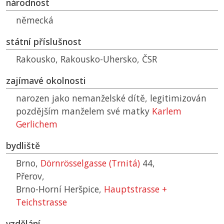
národnost
německá
státní příslušnost
Rakousko, Rakousko-Uhersko,
ČSR
zajímavé okolnosti
narozen jako nemanželské dítě, legitimizován
pozdějším manželem své matky
Karlem
Gerlichem
bydliště
Brno,
Dörnrösselgasse (Trnitá)
44,
Přerov,
Brno-Horní Heršpice,
Hauptstrasse +
Teichstrasse
vzdělání