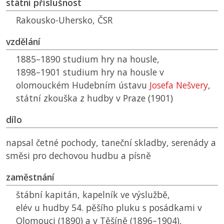
státní příslušnost
Rakousko-Uhersko,
ČSR
vzdělání
1885–1890 studium hry na housle,
1898–1901 studium hry na housle v
olomouckém Hudebním ústavu
Josefa Nešvery
,
státní zkouška z hudby v Praze (1901)
dílo
napsal četné pochody, taneční skladby, serenády a
směsi pro dechovou hudbu a písně
zaměstnání
štábní kapitán, kapelník ve výslužbě,
elév u hudby 54. pěšího pluku s posádkami v
Olomouci (1890) a v Těšíně (1896–1904),