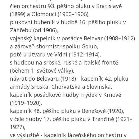
člen orchestru 93. pěšího pluku v Bratislavě
(1899) a Olomouci (1900–1906),
plukovní bubeník v hudbě 16. pěšího pluku v
Záhřebu (od 1906),
vojenský kapelník v posádce Belovar (1908–1912)
a zároveň sbormistr spolku Golub,
poté u útvaru ve Vídni (1912–1914),
s hudbou na srbské, ruské a italské frontě
(během 1. světové války),
návrat do Belovaru (1918) - kapelník 42. pluku
armády Srbska, Chorvatska a Slovinska,
kapelník posádkové hudby Frýdek v Krnově
(1919–1920),
kapelník 48. pěšího pluku v Benešově (1920),
v čele hudby 17. pěšího pluku v Trenčíně (1921–
1927),
ve výslužbě - kapelník lázeňského orchestru v