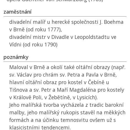
zaměstnání
divadelní malíř u herecké společnosti J. Boehma
v Brně (od roku 1777),
divadelní mistr v Divadle v Leopoldstadtu ve
Vídni (od roku 1790)
poznámky
Maloval v Brně a okolí také oltářní obrazy (např.
sv. Václav pro chrám sv. Petra a Pavla v Brně,
hlavní oltářní obraz pro kostel v Čebíně u
Tišnova a sv. Petr a Maří Magdaléna pro kostely
v Králově Poli, v Žebětíně, v Lysicích).
Jeho malířská tvorba vycházela z tradic barokní
malby, jeho malířský rukopis stavěl na měkkých
formách a na účinku temnosvitu ovšem už s
klasicistními tendencemi.