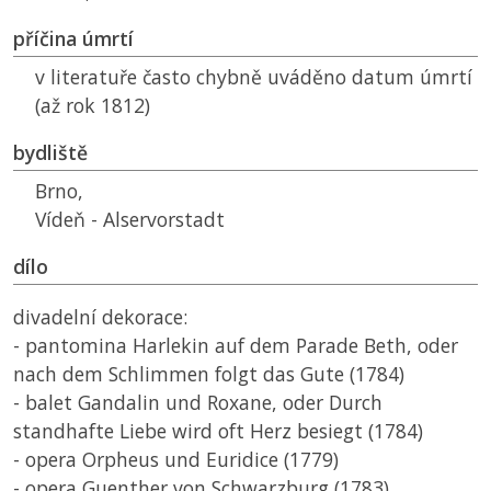
příčina úmrtí
v literatuře často chybně uváděno datum úmrtí
(až rok 1812)
bydliště
Brno,
Vídeň - Alservorstadt
dílo
divadelní dekorace:
- pantomina Harlekin auf dem Parade Beth, oder
nach dem Schlimmen folgt das Gute (1784)
- balet Gandalin und Roxane, oder Durch
standhafte Liebe wird oft Herz besiegt (1784)
- opera Orpheus und Euridice (1779)
- opera Guenther von Schwarzburg (1783)