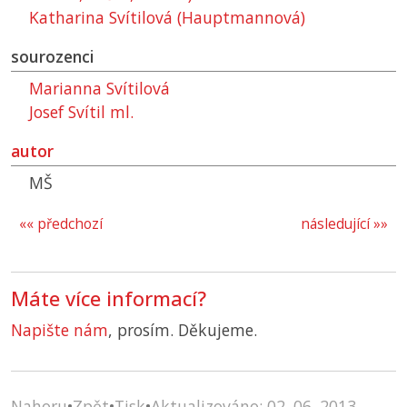
Katharina Svítilová (Hauptmannová)
sourozenci
Marianna Svítilová
Josef Svítil ml.
autor
MŠ
«« předchozí
následující »»
Máte více informací?
Napište nám
, prosím. Děkujeme.
Nahoru
•
Zpět
•
Tisk
•
Aktualizováno: 02. 06. 2013