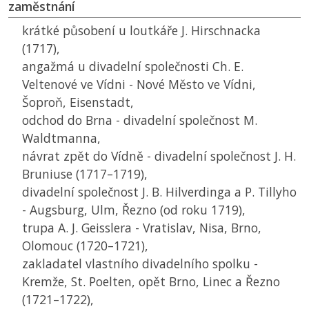
zaměstnání
krátké působení u loutkáře J. Hirschnacka
(1717),
angažmá u divadelní společnosti Ch. E.
Veltenové ve Vídni - Nové Město ve Vídni,
Šoproň, Eisenstadt,
odchod do Brna - divadelní společnost M.
Waldtmanna,
návrat zpět do Vídně - divadelní společnost J. H.
Bruniuse (1717–1719),
divadelní společnost J. B. Hilverdinga a P. Tillyho
- Augsburg, Ulm, Řezno (od roku 1719),
trupa A. J. Geisslera - Vratislav, Nisa, Brno,
Olomouc (1720–1721),
zakladatel vlastního divadelního spolku -
Kremže, St. Poelten, opět Brno, Linec a Řezno
(1721–1722),