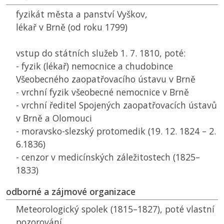
fyzikát města a panství Vyškov,
lékař v Brně (od roku 1799)
vstup do státních služeb 1. 7. 1810, poté:
- fyzik (lékař) nemocnice a chudobince
Všeobecného zaopatřovacího ústavu v Brně
- vrchní fyzik všeobecné nemocnice v Brně
- vrchní ředitel Spojených zaopatřovacích ústavů
v Brně a Olomouci
- moravsko-slezský protomedik (19. 12. 1824 – 2.
6.1836)
- cenzor v medicínských záležitostech (1825–
1833)
odborné a zájmové organizace
Meteorologický spolek (1815–1827), poté vlastní
pozorování,