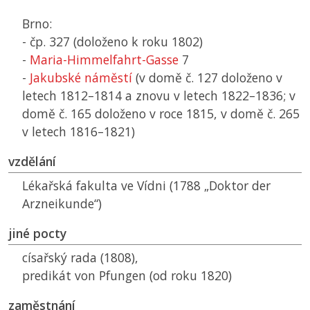
Brno:
- čp. 327 (doloženo k roku 1802)
-
Maria-Himmelfahrt-Gasse
7
-
Jakubské náměstí
(v domě č. 127 doloženo v
letech 1812–1814 a znovu v letech 1822–1836; v
domě č. 165 doloženo v roce 1815, v domě č. 265
v letech 1816–1821)
vzdělání
Lékařská fakulta ve Vídni (1788 „Doktor der
Arzneikunde“)
jiné pocty
císařský rada (1808),
predikát von Pfungen (od roku 1820)
zaměstnání