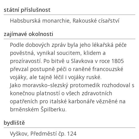
státní příslušnost
Habsburská monarchie, Rakouské císařství
zajímavé okolnosti
Podle dobových zpráv byla jeho lékařská péče
pověstná, vynikal soucitem, klidem a
prozíravostí. Po bitvě u Slavkova v roce 1805
převzal postupně péči o raněné francouzské
vojáky, ale tajně léčil i vojáky ruské.
Jako moravsko–slezský protomedik rozhodoval s
konečnou platností o všech zdravotních
opatřeních pro italské karbonáře vězněné na
brněnském Špilberku.
bydliště
Vyškov, Předměstí čp. 124