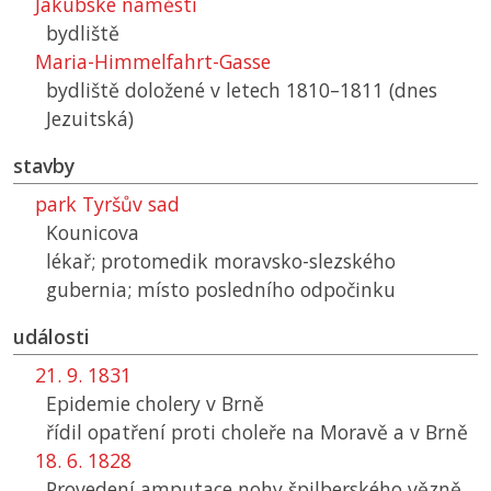
Jakubské náměstí
bydliště
Maria-Himmelfahrt-Gasse
bydliště doložené v letech 1810–1811 (dnes
Jezuitská)
stavby
park Tyršův sad
Kounicova
lékař; protomedik moravsko-slezského
gubernia; místo posledního odpočinku
události
21. 9. 1831
Epidemie cholery v Brně
řídil opatření proti choleře na Moravě a v Brně
18. 6. 1828
Provedení amputace nohy špilberského vězně