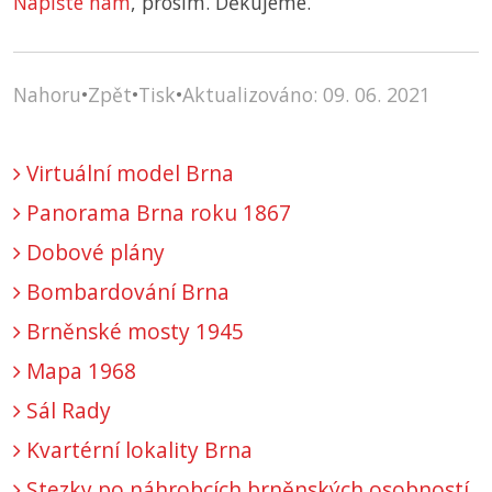
Napište nám
, prosím. Děkujeme.
Nahoru
•
Zpět
•
Tisk
•
Aktualizováno: 09. 06. 2021
Virtuální model Brna
Panorama Brna roku 1867
Dobové plány
Bombardování Brna
Brněnské mosty 1945
Mapa 1968
Sál Rady
Kvartérní lokality Brna
Stezky po náhrobcích brněnských osobností