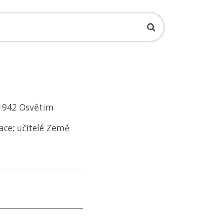
4.1942 Osvětim
ace; učitelé Země