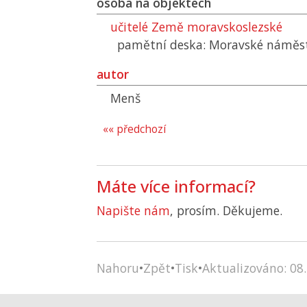
osoba na objektech
učitelé Země moravskoslezské
pamětní deska: Moravské náměst
autor
Menš
«« předchozí
Máte více informací?
Napište nám
, prosím. Děkujeme.
Nahoru
•
Zpět
•
Tisk
•
Aktualizováno: 08.