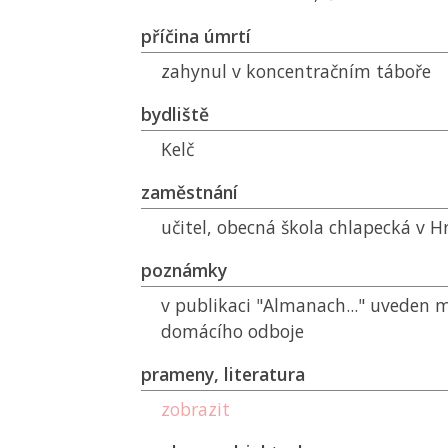
příčina úmrtí
zahynul v koncentračním táboře
bydliště
Kelč
zaměstnání
učitel, obecná škola chlapecká v H
poznámky
v publikaci "Almanach..." uveden 
domácího odboje
prameny, literatura
zobrazit