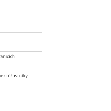
ranicích
mezi účastníky