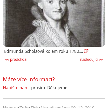
Edmunda Scholzová kolem roku 1780....
«« předchozí
následující »»
Máte více informací?
Napište nám
, prosím. Děkujeme.
Nahoru
•
Zpět
•
Tisk
•
Aktualizováno: 09. 12. 2010