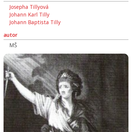
Josepha Tillyová
Johann Karl Tilly
Johann Baptista Tilly
autor
MŠ