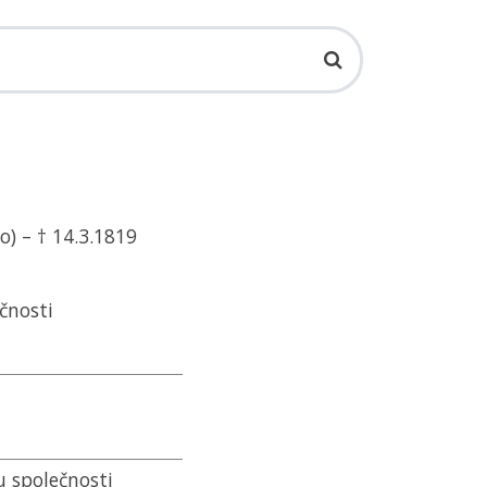
o) – † 14.3.1819
ečnosti
u společnosti