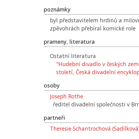
poznámky
byl představitelem hrdinů a milovn
zpěvohrách přebíral komické role
prameny, literatura
Ostatní literatura
"Hudební divadlo v českých zemí
století, Česká divadelní encyklo
osoby
Joseph Rothe
ředitel divadelní společnosti v Br
partneři
Theresie Schantrochová (Sadílková