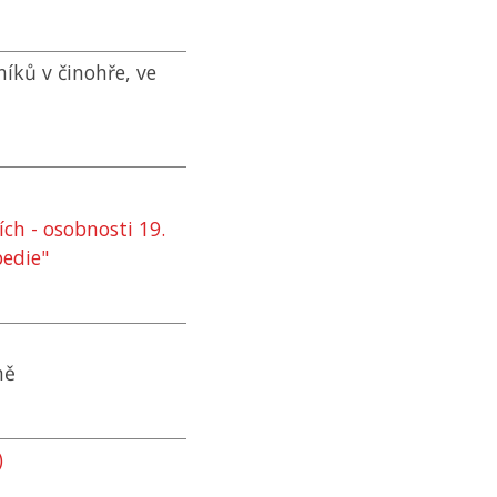
íků v činohře, ve
ch - osobnosti 19.
pedie"
ně
)