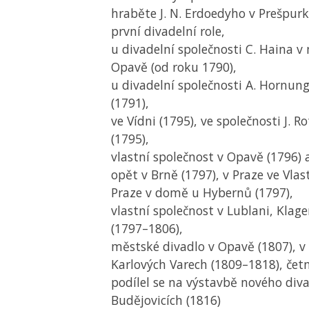
hraběte J. N. Erdoedyho v Prešpurk
první divadelní role,
u divadelní společnosti C. Haina 
Opavě (od roku 1790),
u divadelní společnosti A. Hornun
(1791),
ve Vídni (1795), ve společnosti J. 
(1795),
vlastní společnost v Opavě (1796) 
opět v Brně (1797), v Praze ve Vla
Praze v domě u Hybernů (1797),
vlastní společnost v Lublani, Klag
(1797–1806),
městské divadlo v Opavě (1807), v
Karlových Varech (1809–1818), četn
podílel se na výstavbě nového div
Budějovicích (1816)