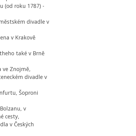
u (od roku 1787) -
v městském divadle v
gena v Krakově
Rotheho také v Brně
a ve Znojmě,
steneckém divadle v
enfurtu, Šoproni
 Bolzanu, v
é cesty,
adla v Českých