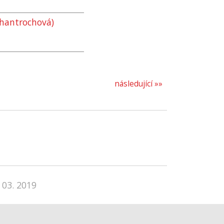
chantrochová)
následující »»
 03. 2019