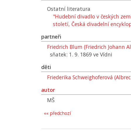
Ostatní literatura
"Hudební divadlo v českých zemí
století, Česká divadelní encyklo
partneři
Friedrich Blum (Friedrich Johann A
sňatek: 1. 9. 1869 ve Vídni
děti
Friederika Schweighoferová (Albre
autor
MŠ
«« předchozí