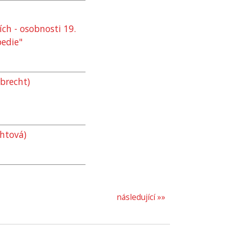
ch - osobnosti 19.
pedie"
lbrecht)
chtová)
následující »»