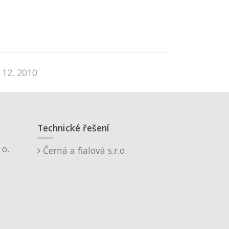
 12. 2010
Technické řešení
o.
Černá a fialová s.r.o.