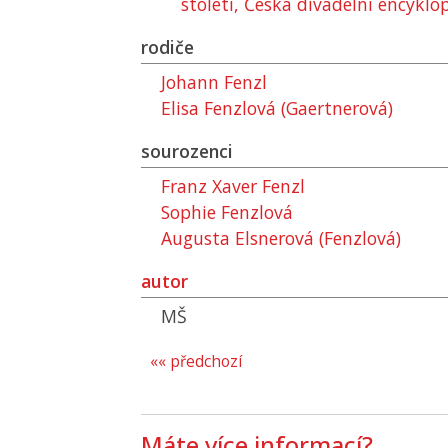
století, Česká divadelní encyklo
rodiče
Johann Fenzl
Elisa Fenzlová (Gaertnerová)
sourozenci
Franz Xaver Fenzl
Sophie Fenzlová
Augusta Elsnerová (Fenzlová)
autor
MŠ
«« předchozí
Máte více informací?