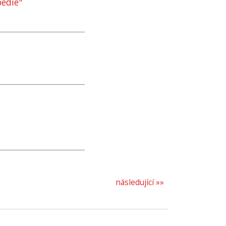
pedie"
následující »»