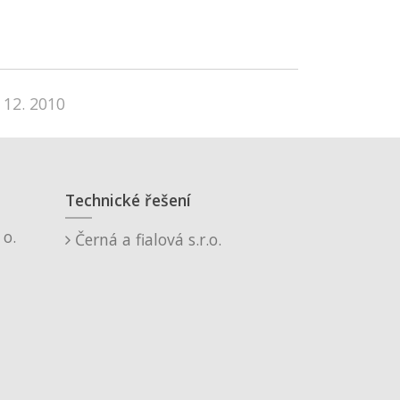
 12. 2010
Technické řešení
o.
Černá a fialová s.r.o.