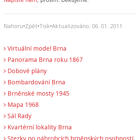
Nahoru
•
Zpět
•
Tisk
•
Aktualizováno: 06. 01. 2011
Virtuální model Brna
Panorama Brna roku 1867
Dobové plány
Bombardování Brna
Brněnské mosty 1945
Mapa 1968
Sál Rady
Kvartérní lokality Brna
Stezky po náhrobcích brněnských osobností