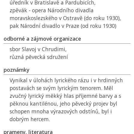
úředník v Bratislavě a Pardubicích,
zpěvák - opera Národního divadla
moravskoslezského v Ostravě (do roku 1930),
pak Národní divadlo v Praze (od roku 1930)
odborné a zájmové organizace
sbor Slavoj v Chrudimi,
různá pěvecká sdružení
poznámky
Vynikal v úlohách lyrického rázu i v hrdinných
postavách se svým lyrickým tenorem. Měl
zvučný lyrický měkký hlas příjemné barvy a s
pěknou kantilénou, jeho pěvecký projev byl
schopen mnoha výrazových odstínů, byl i
dobrým hercem.
prameny, literatura