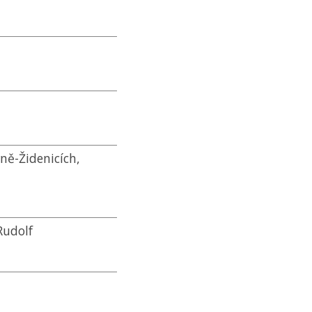
rně-Židenicích,
Rudolf