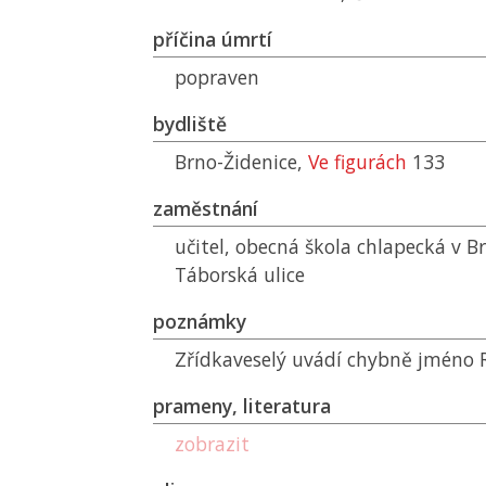
příčina úmrtí
popraven
bydliště
Brno-Židenice,
Ve figurách
133
zaměstnání
učitel, obecná škola chlapecká v B
Táborská ulice
poznámky
Zřídkaveselý uvádí chybně jméno 
prameny, literatura
zobrazit