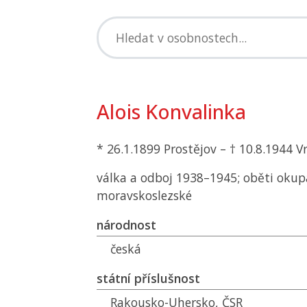
Alois Konvalinka
* 26.1.1899 Prostějov – † 10.8.1944 Vr
válka a odboj 1938–1945; oběti okup
moravskoslezské
národnost
česká
státní příslušnost
Rakousko-Uhersko,
ČSR